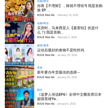
金融/商业
你再【不理财】，财就不理你?| 我是首购
族 EP ...
阿马哥 Mass Ma
-
February 14, 2020
金融/商业
买房时，马来西亚人【最害怕】的是什
么？| 我是首购...
阿马哥 Mass Ma
-
February 5, 2020
健身/瘦身
运动后最好的食物不是吃炸鸡
阿马哥 Mass Ma
-
January 29, 2020
美食
新年要办年货最佳的选择～
阿马哥 Mass Ma
-
January 20, 2020
励志
《追梦人传说EP6》全球中文圈首席日本
超级英雄Yo...
阿马哥 Mass Ma
-
January 6, 2020