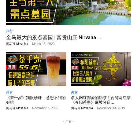
旅行
全马最大的景点墓园 | 富贵山庄 Nirvana ...
阿马哥 Mass Ma
-
March 13, 2020
美食
美食
《茶千岁》猫眼珍珠，意想不到的
名人网红都爱的奶茶！台湾网红茶
好吃
《春阳茶事》麻坡分店...
阿马哥 Mass Ma
-
November 7, 2019
阿马哥 Mass Ma
-
November 30, 2019
- 广告 -