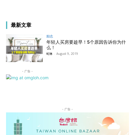
最新文章
励志
年轻人买房要趁早！5个原因告诉你为什
么！
蛇琳
-
August 9, 2019
- 广告 -
- 广告 -