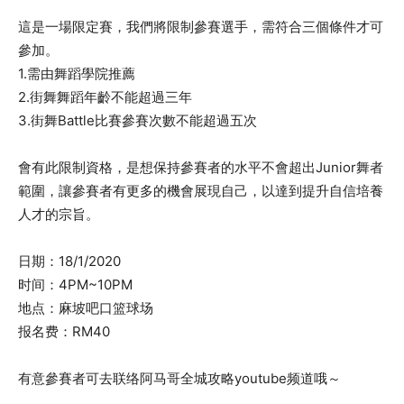
這是一場限定賽，我們將限制參賽選手，需符合三個條件才可
參加。
1.需由舞蹈學院推薦
2.街舞舞蹈年齡不能超過三年
3.街舞Battle比賽參賽次數不能超過五次
會有此限制資格，是想保持參賽者的水平不會超出Junior舞者
範圍，讓參賽者有更多的機會展現自己，以達到提升自信培養
人才的宗旨。
日期：18/1/2020
时间：4PM~10PM
地点：麻坡吧口篮球场
报名费：RM40
有意參賽者可去联络阿马哥全城攻略youtube频道哦～