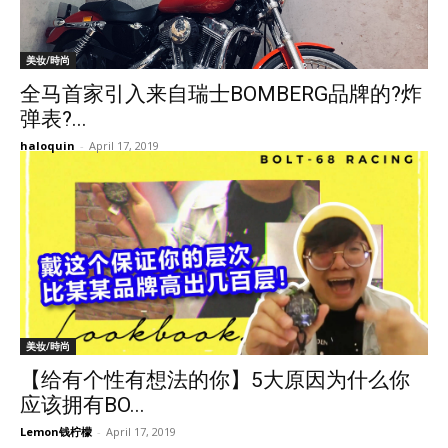
美妆/時尚
全马首家引入来自瑞士BOMBERG品牌的?炸
弹表?...
haloquin
-
April 17, 2019
美妆/時尚
【给有个性有想法的你】5大原因为什么你
应该拥有BO...
Lemon钱柠檬
-
April 17, 2019