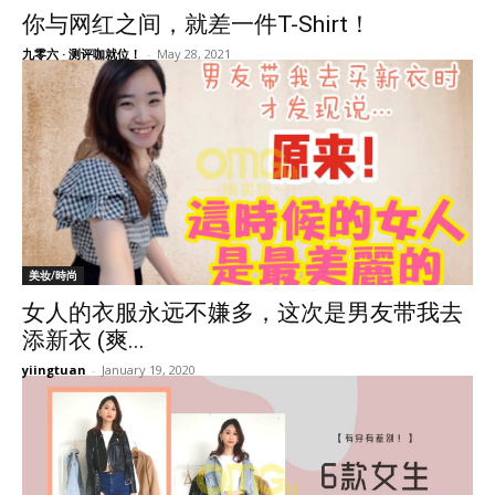
你与网红之间，就差一件T-Shirt！
九零六 · 测评咖就位！
-
May 28, 2021
美妆/時尚
女人的衣服永远不嫌多，这次是男友带我去
添新衣 (爽...
yiingtuan
-
January 19, 2020