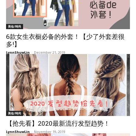
美妆/時尚
6款女生衣橱必备的外套！【少了外套差很
多!】
LynnShuwLin
-
December 21, 2019
美妆/時尚
【抢先看】2020最新流行发型趋势！
LynnShuwLin
-
November 19, 2019