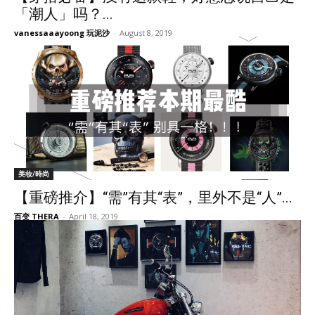
「潮人」吗？...
vanessaaayoong 玩泥沙
-
August 8, 2019
美妆/時尚
【重磅推介】“需”有其“表”，里外不是“人”...
百变 THERA
-
April 18, 2019