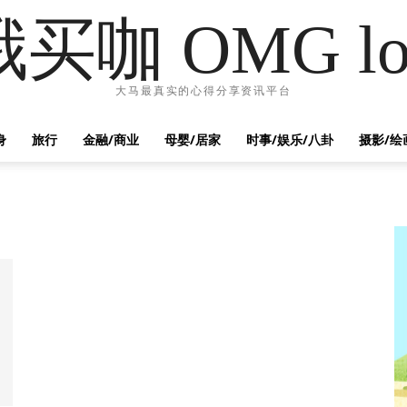
哦买咖 OMG lo
大马最真实的心得分享资讯平台
身
旅行
金融/商业
母婴/居家
时事/娱乐/八卦
摄影/绘