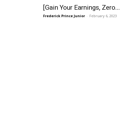
[Gain Your Earnings, Zero...
Frederick Prince Junior
-
February 6, 2023