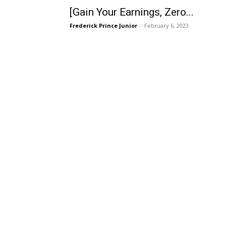
[Gain Your Earnings, Zero...
Frederick Prince Junior
-
February 6, 2023