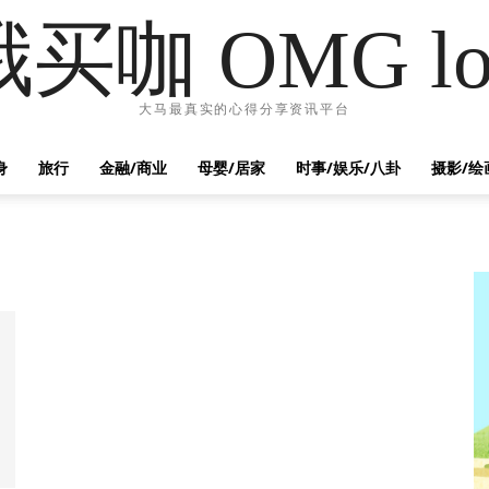
哦买咖 OMG lo
大马最真实的心得分享资讯平台
身
旅行
金融/商业
母婴/居家
时事/娱乐/八卦
摄影/绘