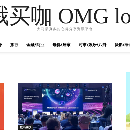
哦买咖 OMG lo
大马最真实的心得分享资讯平台
身
旅行
金融/商业
母婴/居家
时事/娱乐/八卦
摄影/绘
数码科技