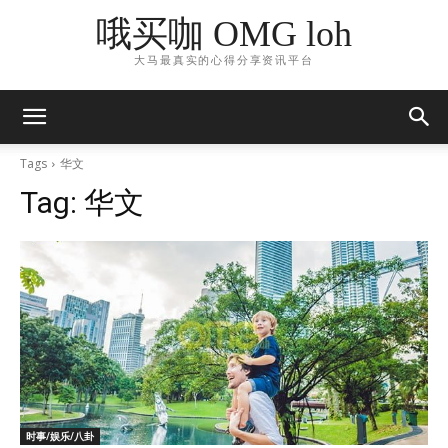
哦买咖 OMG loh
大马最真实的心得分享资讯平台
Tags
华文
Tag:
华文
时事/娱乐/八卦