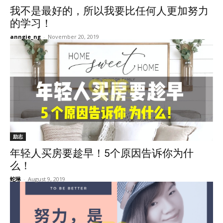
我不是最好的，所以我要比任何人更加努力
的学习！
anngie_ng
-
November 20, 2019
励志
年轻人买房要趁早！5个原因告诉你为什
么！
蛇琳
-
August 9, 2019