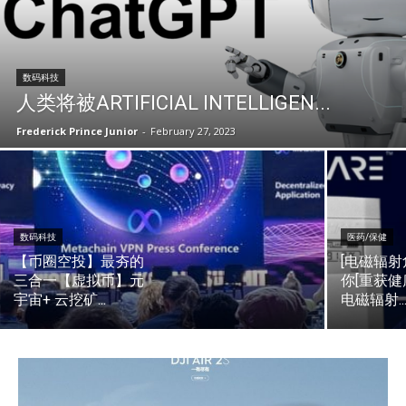
数码科技
人类将被ARTIFICIAL INTELLIGEN...
Frederick Prince Junior
-
February 27, 2023
数码科技
医药/保健
【币圈空投】最夯的
[电磁辐射
三合一【虚拟币】元
你[重获健
宇宙+ 云挖矿...
电磁辐射..