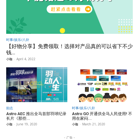
时事/娱乐/八卦
【好物分享】免费领取！选择对产品真的可以省下不少
钱...
小咖
-
April 4, 2022
励志
时事/娱乐/八卦
Astro AEC 推出全马首部羽球纪录
Astro GO 开通供全马人民使用! 不
长片《那些...
用在家闷...
小咖
-
June 19, 2020
小咖
-
March 21, 2020
- 广告 -