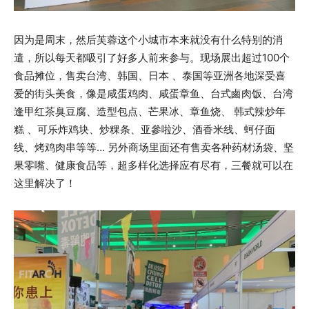
因为是周末，然后芙蓉这个小城市本来就没有什么特别的消
遣，所以每天都吸引了好多人前来参与。现场展出超过100个
食品摊位，售卖台湾、韩国、日本 、泰国等亚洲各地深受喜
爱的街头美食，像是咸蛋鸡肉、咸蛋章鱼、台式鹵肉饭、台湾
逢甲红茶臭豆腐、造型包点、芒果冰、章鱼烧、 韩式辣炒年
糕 、可乐炸鸡块、炒粿条、亚參啦沙、酒香米线、蚵仔面
线、烤鸡肉串等等… 另外商场里面还有售卖各种药材汤袋、坚
果零嘴、健康食品等，超多样化选择应有尽有，三餐就可以在
这里解决了！