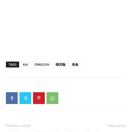
TAGS
Kol
OMGLOH
哦买咖
美食
Previous article
Next article