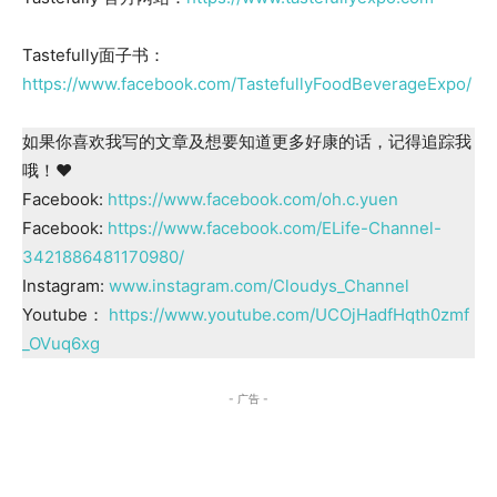
Tastefully面子书：
https://www.facebook.com/TastefullyFoodBeverageExpo/
如果你喜欢我写的文章及想要知道更多好康的话，记得追踪我
哦！♥️
Facebook:
https://www.facebook.com/oh.c.yuen
Facebook:
https://www.facebook.com/ELife-Channel-
3421886481170980/
Instagram:
www.instagram.com/Cloudys_Channel
Youtube：
https://www.youtube.com/UCOjHadfHqth0zmf
_OVuq6xg
- 广告 -