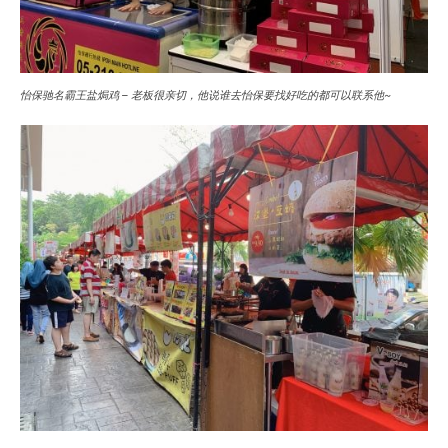
怡保驰名霸王盐焗鸡 – 老板很亲切，他说谁去怡保要找好吃的都可以联系他~