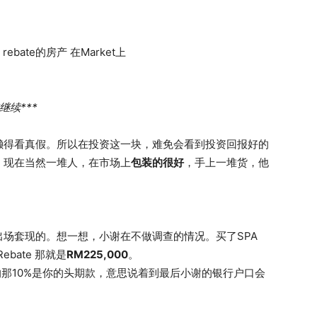
bate的房产 在Market上
续***
懒得看真假。所以在投资这一块，难免会看到投资回报好的
。现在当然一堆人，在市场上
包装的很好
，手上一堆货，他
场套现的。想一想，小谢在不做调查的情况。买了SPA
ebate 那就是
RM225,000
。
5%里面的那10%是你的头期款，意思说着到最后小谢的银行户口会