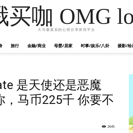
哦买咖 OMG lo
大马最真实的心得分享资讯平台
身
旅行
金融/商业
母婴/居家
时事/娱乐/八卦
摄影/绘
bate 是天使还是恶魔
，马币225千 你要不
2645