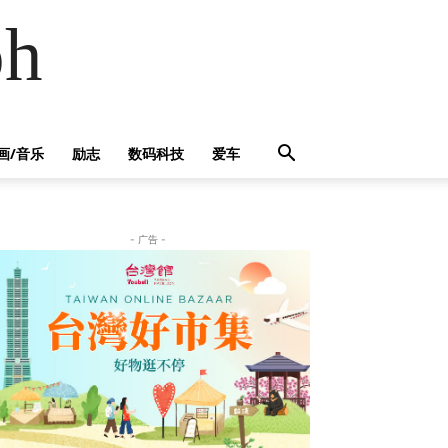
h
画/音乐
励志
数码科技
爱车
- 广告 -