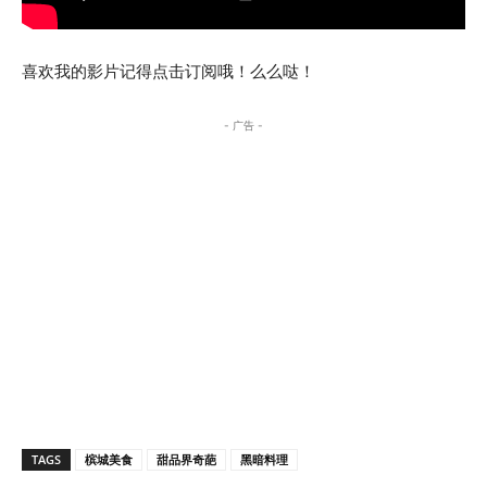
喜欢我的影片记得点击订阅哦！么么哒！
- 广告 -
TAGS
槟城美食
甜品界奇葩
黑暗料理