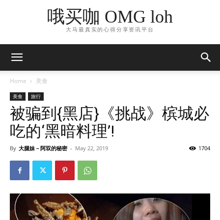
哦买咖 OMG loh
大马最真实的心得分享资讯平台
Home
美食
美食
旅行
被骗到{黑店}《挑战》槟城必
吃的‘黑暗料理’!
By
大腿妹－阿双的秘密
-
May 22, 2019
1704