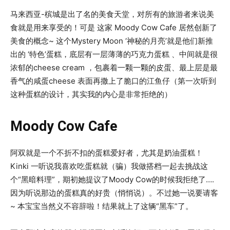
马来西亚-槟城是出了名的美食天堂，对所有的旅游者来说美
食就是用来享受的！可是 这家 Moody Cow Cafe 居然创新了
美食的概念~ 这个Mystery Moon ‘神秘的月亮’就是他们新推
出的 ‘特色’蛋糕，底层有一层薄薄的巧克力蛋糕 、中间就是很
浓郁的cheese cream ，包裹着一颗一颗的皮蛋、最上层是最
香气的咸蛋cheese 表面再撒上了脆口的江鱼仔（第一次听到
这种蛋糕的设计，其实我的内心是非常拒绝的）
Moody Cow Cafe
阿双就是一个不折不扣的蛋糕爱好者，尤其是奶油蛋糕！
Kinki 一听说我喜欢吃蛋糕就（骗）我做搭档一起去挑战这
个“黑暗料理”，期初她提议了Moody Cow的时候我拒绝了….
因为听说那边的蛋糕真的好贵（悄悄说）。不过她一说要请客
~ 本宝宝当然义不容辞啦！结果就上了这辆“黑车”了。