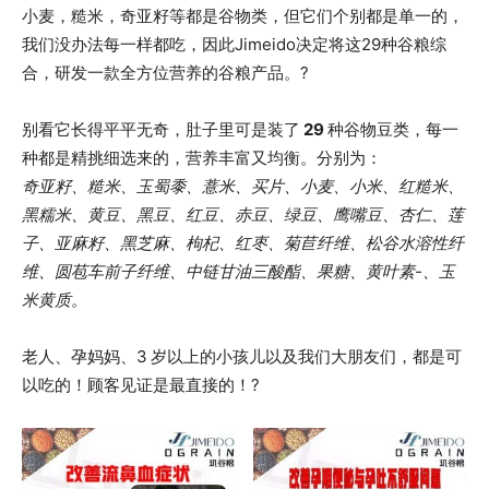
小麦，糙米，奇亚籽等都是谷物类，但它们个别都是单一的，
我们没办法每一样都吃，因此Jimeido决定将这29种谷粮综
合，研发一款全方位营养的谷粮产品。?
别看它长得平平无奇，肚子里可是装了
29
种谷物豆类，每一
种都是精挑细选来的，营养丰富又均衡。分别为：
奇亚籽、糙米、玉蜀黍、薏米、买片、小麦、小米、红糙米、
黑糯米、黄豆、黑豆、红豆、赤豆、绿豆、鹰嘴豆、杏仁、莲
子、亚麻籽、黑芝麻、枸杞、红枣、菊苣纤维、松谷水溶性纤
维、圆苞车前子纤维、中链甘油三酸酯、果糖、黄叶素-、玉
米黄质。
老人、孕妈妈、3
岁以上的小孩儿以及我们大朋友们，都是可
以吃的！顾客见证是最直接的！?