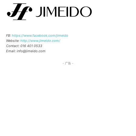
FB:
https://www.facebook.com/jimeido
Website:
http://www.jimeido.com/
Contact: 016 401 0533
Email: info@jimeido.com
- 广告 -