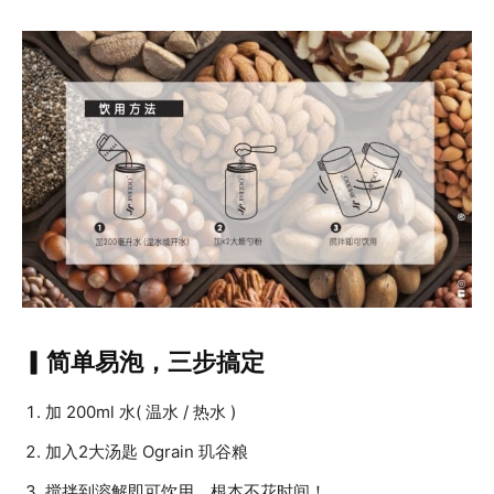
▎简单易泡，三步搞定
加 200ml 水( 温水 / 热水 )
加入2大汤匙 Ograin 玑谷粮
搅拌到溶解即可饮用，根本不花时间！