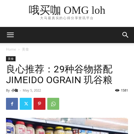
哦买咖 OMG loh
大马最真实的心得分享资讯平台
Home
美食
美食
良心推荐：29种谷物搭配
JIMEIDO OGRAIN 玑谷粮
By
小咖
-
May 5, 2022
1581