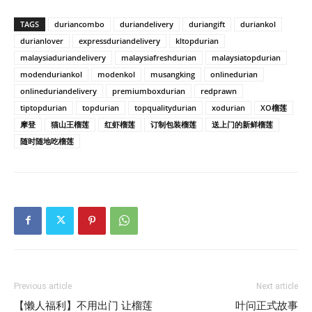
TAGS
duriancombo
duriandelivery
duriangift
duriankol
durianlover
expressduriandelivery
kltopdurian
malaysiaduriandelivery
malaysiafreshdurian
malaysiatopdurian
modenduriankol
modenkol
musangking
onlinedurian
onlineduriandelivery
premiumboxdurian
redprawn
tiptopdurian
topdurian
topqualitydurian
xodurian
XO榴莲
摩登
猫山王榴莲
红虾榴莲
订制包装榴莲
送上门的新鲜榴莲
随时随地吃榴莲
Previous article
Next article
【懒人福利】不用出门 让榴莲
叶问正式故事