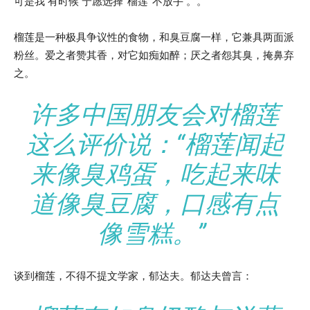
可是我 有时候 宁愿选择”榴莲”不放手 。。
榴莲是一种极具争议性的食物，和臭豆腐一样，它兼具两面派
粉丝。爱之者赞其香，对它如痴如醉；厌之者怨其臭，掩鼻弃
之。
许多中国朋友会对榴莲
这么评价说：“榴莲闻起
来像臭鸡蛋，吃起来味
道像臭豆腐，口感有点
像雪糕。”
谈到榴莲，不得不提文学家，郁达夫。郁达夫曾言：