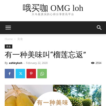
哦买咖 OMG loh
大马最真实的心得分享资讯平台
Home
美食
美食
有一种美味叫“榴莲忘返”
By
ashleykoh
-
February 22, 2020
2554