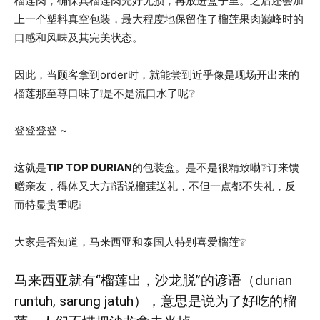
榴莲肉，确保其榴莲肉完好无损，再放进盒子里。之后还会加
上一个塑料真空包装，最大程度地保留住了榴莲果肉巅峰时的
口感和风味及其完美状态。
因此，当顾客拿到order时，就能尝到近乎像是现场开出来的
榴莲那至尊口味了❕是不是流口水了呢❔
登登登登 ~
这就是
TIP TOP DURIAN
的包装盒。是不是很精致嘞❔订来馈
赠亲友，得体又大方❕话说榴莲送礼，不但一点都不失礼，反
而特显贵重呢❕
大家是否知道，马来西亚和泰国人特别喜爱榴莲❔
马来西亚就有“榴莲出，沙龙脱”的谚语（durian
runtuh, sarung jatuh），意思是说为了好吃的榴