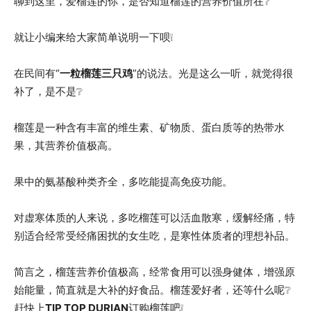
聊到这里，爱榴莲的你，是否知道榴莲的营养价值所在❔
就让小编来给大家简单说明一下呗❕
在民间有“
一粒榴莲三只鸡
”的说法。光是这么一听，就觉得很
补了，是不是❔
榴莲是一种含有丰富的维生素、矿物质、蛋白质等的热带水
果，其营养价值极高。
果中的氨基酸种类齐全，多吃能提高免疫功能。
对虚寒体质的人来说，多吃榴莲可以活血散寒，缓解经痛，特
别适合经常受经痛困扰的女生吃，是寒性体质者的理想补品。
简言之，榴莲营养价值极高，经常食用可以强身健体，增强原
始能量，简直就是大补的好食品。榴莲爱好者，还等什么呢❔
赶快上
TIP TOP DURIAN
订购榴莲吧❕