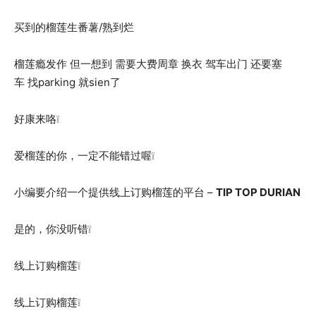
买到的榴莲生番薯/熟到烂
榴莲瘾发作 但一想到 需要大费周章 换衣 驾车出门 还要塞
车 找parking 就sien了
好康来咯❕
爱榴莲的你，一定不能错过喔❕
小编要介绍一个提供线上订购榴莲的平台 –
TIP TOP DURIAN
是的，你没听错❕
线上订购榴莲❕
线上订购榴莲❕