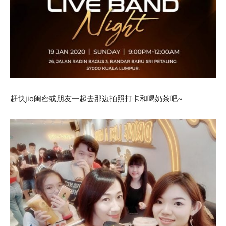
赶快jio闺密或朋友一起去那边拍照打卡和喝奶茶吧~