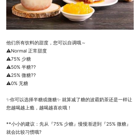
他们所有饮料的甜度，您可以自调哦～
⚠Normal 正常甜度
⚠75% 少糖
⚠50% 半糖??
⚠25% 微糖??
⚠0% 无糖
✨你可以选择半糖或微糖✨ 就算减了糖的波霸奶茶还是一样让
您越喝越上瘾，越喝越喜欢哦！
**小小的建议：先从『75% 少糖』慢慢渐进到『25% 微糖』
就会比较习惯哦?