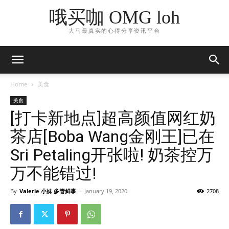
哦买咖 OMG loh
大马最真实的心得分享资讯平台
Home
美食
美食
[打卡新地点]超高颜值网红奶
茶店[Boba Wang金刚王]已在
Sri Petaling开张啦! 奶茶控万
万不能错过!
By
Valerie 小妹 多管鲜事
-
January 19, 2020
2708