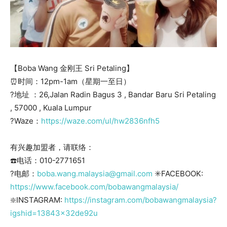
【Boba Wang 金刚王 Sri Petaling】
⏰时间：12pm-1am（星期一至日）
?地址 ：26,Jalan Radin Bagus 3 , Bandar Baru Sri Petaling
, 57000 , Kuala Lumpur
?Waze：
https://waze.com/ul/hw2836nfh5
有兴趣加盟者，请联络：
☎️电话：010-2771651
?电邮：
boba.wang.malaysia@gmail.com
✳️FACEBOOK:
https://www.facebook.com/bobawangmalaysia/
❇️INSTAGRAM:
https://instagram.com/bobawangmalaysia?
igshid=13843x32de92u