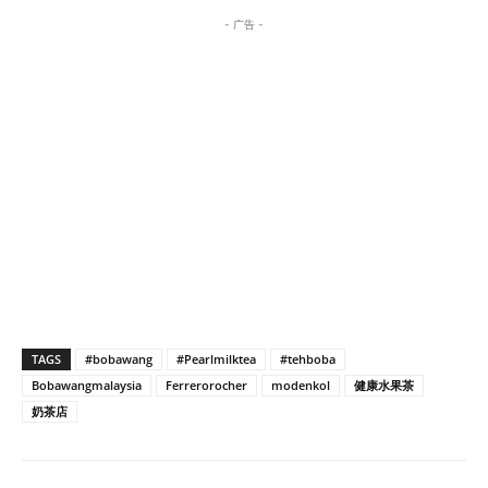
- 广告 -
TAGS
#bobawang
#Pearlmilktea
#tehboba
Bobawangmalaysia
Ferrerorocher
modenkol
健康水果茶
奶茶店