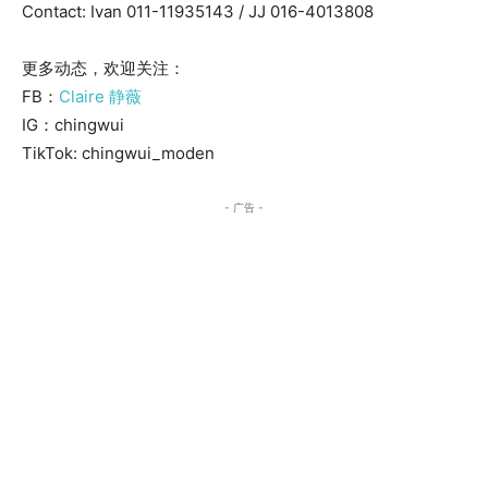
Contact: Ivan 011-11935143 / JJ 016-4013808
更多动态，欢迎关注：
FB：
Claire 静薇
IG：chingwui
TikTok: chingwui_moden
- 广告 -