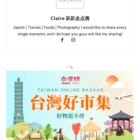
Claire 趴趴走点滴
Sports | Travels | Foods | Photography I would like to share every
single moments, and I do hope you guys will like my sharing!
- 广告 -