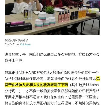
我们认真听课的样子
Credit from:
link here
讲真的啦，每一间店都这么说自己多么好的啦。柠檬我才不会
随便上当哼！
但真正让我对HAIRDEPOT路人转粉的原因正是他们其中一个
做法让我对此信任度极高，那就是他们的好几个分行是可以
免
费帮你检验头皮和头发的状况来对症下药
（其中包括1 Utama
分行哟！），才不像一般的美发零售店那样随便介绍我产品结
果回家用根本就不适合！就好像你生病了总需要看一下医生了
解自己的身体状况才用正确的方式去调理嘛，不然随便买药吃