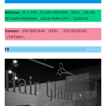
Address
：B-1-13A，PLAZA ARKADIA，NO.3，JALAN
INTISARI PERDANA，DESA PARK CITY，52200 KL
Contact
：016-6657446 （KEN），012-6359342
（TIFFANY）
FB
：
http://www.facebook.com/hairglamstudio18