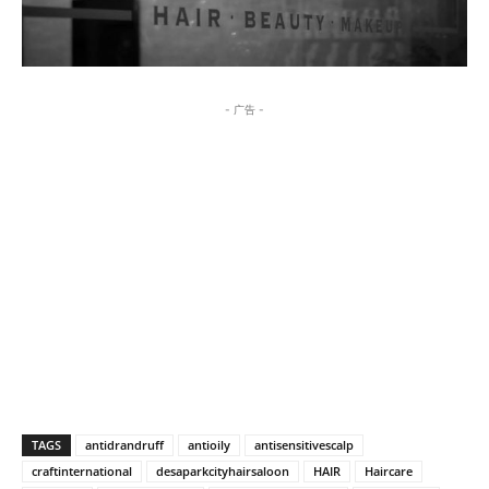
- 广告 -
TAGS
antidrandruff
antioily
antisensitivescalp
craftinternational
desaparkcityhairsaloon
HAIR
Haircare