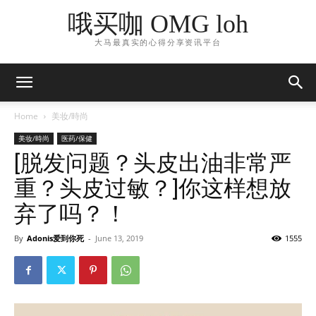
哦买咖 OMG loh
大马最真实的心得分享资讯平台
Home
美妆/時尚
美妆/時尚
医药/保健
[脱发问题？头皮出油非常严
重？头皮过敏？]你这样想放
弃了吗？！
By
Adonis爱到你死
-
June 13, 2019
1555