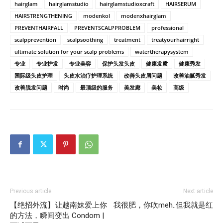
hairglam
hairglamstudio
hairglamstudioxcraft
HAIRSERUM
HAIRSTRENGTHENING
modenkol
modenxhairglam
PREVENTHAIRFALL
PREVENTSCALPPROBLEM
professional
scalpprevention
scalpsoothing
treatment
treatyourhairright
ultimate solution for your scalp problems
watertherapysystem
专业
专业护发
专业美容
保护头发头皮
健康发质
健康秀发
国际级头皮护理
头皮水治疗护理系统
改善头皮屑问题
改善油腻秀发
改善脱发问题
时尚
最顶级的服务
美发廊
美妆
高级
Previous article
Next article
【绝招外流】让越南妹爱上你
我很肥，你吹meh..但我就是红
的方法，瞬间变出 Condom |