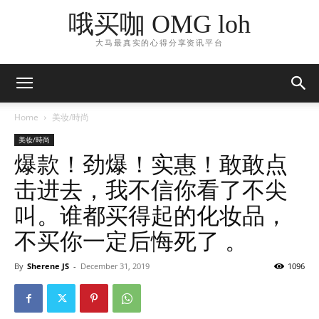
哦买咖 OMG loh
大马最真实的心得分享资讯平台
Home
美妆/時尚
美妆/時尚
爆款！劲爆！实惠！敢敢点
击进去，我不信你看了不尖
叫。谁都买得起的化妆品，
不买你一定后悔死了 。
By
Sherene JS
-
December 31, 2019
1096