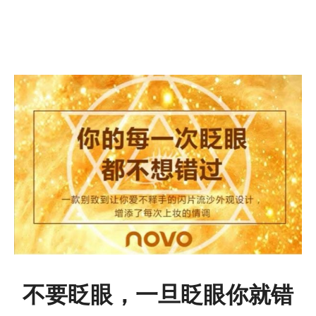
不要眨眼，一旦眨眼你就错