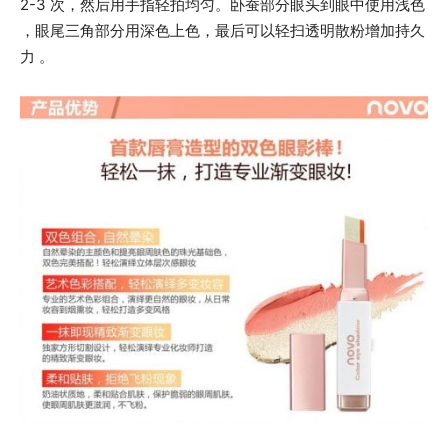
2-3 次，然后用手指轻拍均匀。卧蚕部分眼头到眼中使用浅色
，眼尾三角部分用深色上色，最后可以轻扫透明散粉增加持久
力 。