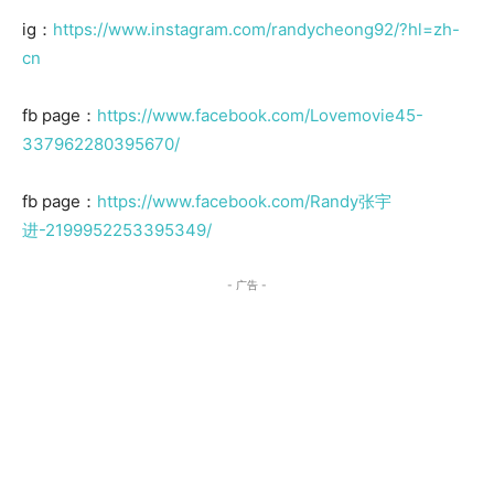
ig：
https://www.instagram.com/randycheong92/?hl=zh-
cn
fb page：
https://www.facebook.com/Lovemovie45-
337962280395670/
fb page：
https://www.facebook.com/Randy张宇
进-2199952253395349/
- 广告 -