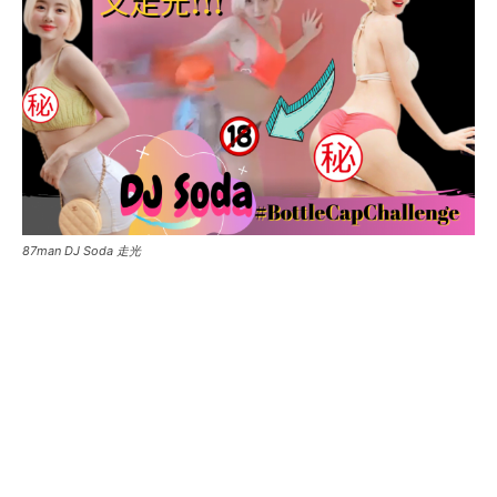
87man DJ Soda 走光