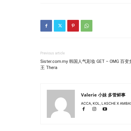
Previous article
Sister.com.my 韩国人气彩妆 GET – OMG 百变
王 Thera
Valerie 小妹 多管鲜事
ACCA, KOL, LASCHE X AMB