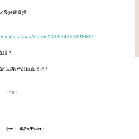
造火爆好康直播！
com/sea.taobao/videos/239934227391085/
开直播？
为您的品牌/产品做直播吧！
- 广告 -
小米
爆品女王Valerie