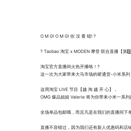
O M G! O M G! 你 没 看 错! ?
? Taobao 淘宝 x MODEN 摩登 联合直播【第9
淘宝官方直播间火热开播咯！?
这一次为大家带来大马市场的硬通货-小米系列
这周淘宝 LIVE 节目【越 淘 越 开 心】，
OMG 爆品姐姐 Valerie 将为你带来小米
全场单品包邮哦，而且凡是在我们的直播间下
直播不容错过，因为我们还有新人优惠码和店