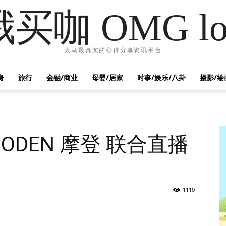
哦买咖 OMG lo
大马最真实的心得分享资讯平台
身
旅行
金融/商业
母婴/居家
时事/娱乐/八卦
摄影/绘
 MODEN 摩登 联合直播
1110