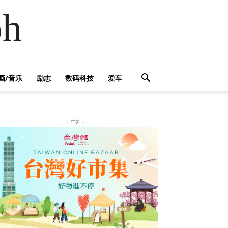
h
画/音乐
励志
数码科技
爱车
- 广告 -