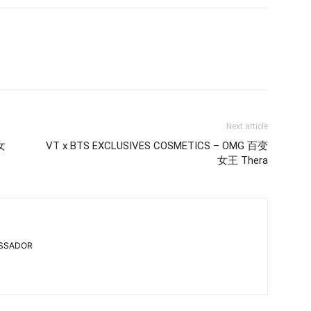
Next article
女
VT x BTS EXCLUSIVES COSMETICS – OMG 百变
女王 Thera
ASSADOR