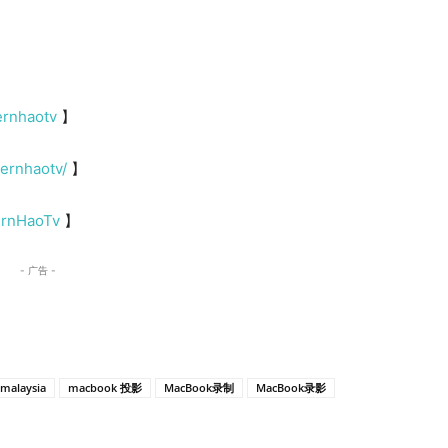
ernhaotv
】
ernhaotv/
】
ernHaoTv
】
- 广告 -
malaysia
macbook 投影
MacBook录制
MacBook录影