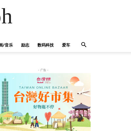
h
画/音乐
励志
数码科技
爱车
- 广告 -