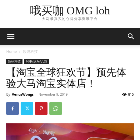
哦买咖 OMG loh
大马最真实的心得分享资讯平台
Home
数码科技
数码科技
时事/娱乐/八卦
【淘宝全球狂欢节】预先体
验大马淘宝实体店！
By
VenusWongs
-
November 9, 2019
815