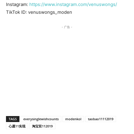
Instagram:
https://www.instagram.com/venuswongs/
TikTok ID: venuswongs_moden
- 广告 -
TAGS
everysinglewishcounts
modenkol
taobao11112019
心愿11实现
淘宝双112019