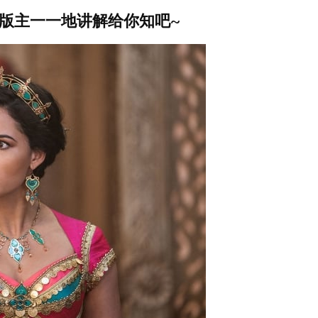
版主一一地讲解给你知吧
~