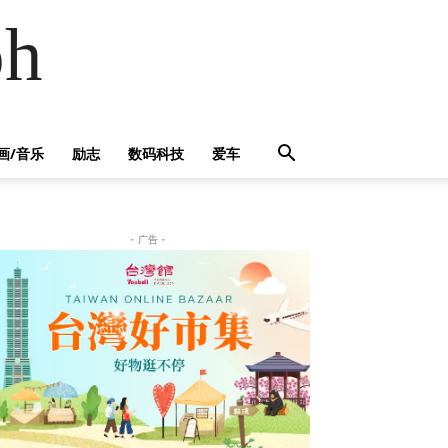
h
画/音乐
励志
数码科技
爱车
- 广告 -