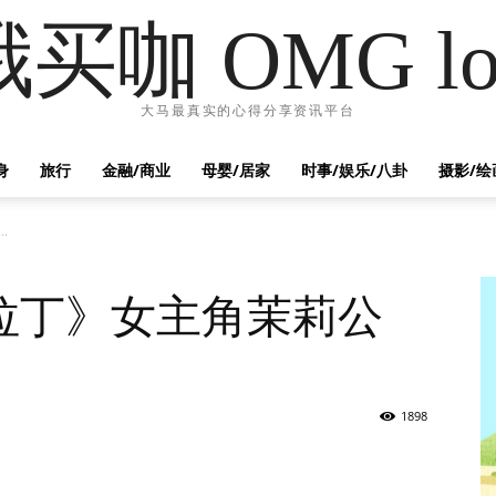
哦买咖 OMG lo
大马最真实的心得分享资讯平台
身
旅行
金融/商业
母婴/居家
时事/娱乐/八卦
摄影/绘
.
拉丁》女主角茉莉公
1898