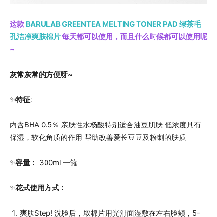
这款
BARULAB GREENTEA MELTING TONER PAD 绿茶毛
孔洁净爽肤棉片
每天都可以使用，而且什么时候都可以使用呢
~
灰常灰常的方便呀~
✨
特征:
内含BHA 0.5％ 亲肤性水杨酸特别适合油豆肌肤 低浓度具有
保湿，软化角质的作用 帮助改善爱长豆豆及粉刺的肤质
✨
容量：
300ml 一罐
✨
花式使用方式：
爽肤Step! 洗脸后，取棉片用光滑面湿敷在左右脸颊，5-