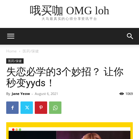
哦买咖 OMG loh
大马最真实的心得分享资讯平台
Home
医药/保健
医药/保健
失恋必学的3个妙招？ 让你
秒变yyds！
By
Jane Yeow
-
August 6, 2021
1069