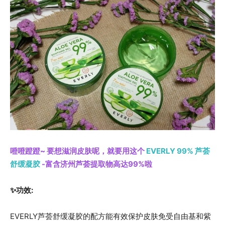
噔噔蹬蹬~ 要想滋润皮肤呢，就要用这个
EVERLY 99% 芦荟
舒缓凝胶
-富含济州芦荟提取物高达99%啦
✨功效:
EVERLY芦荟舒缓凝胶的配方能有效保护皮肤免受自由基和紫