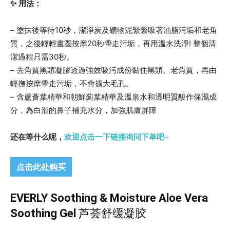
✨
用法：
– 塗抹後等待10秒，潔淨炭及礦物泥緊緊吸著油脂污垢和老角
質，之後輕輕畫圈按摩20秒帶走污垢，再用溫水洗淨! 整個清
潔過程只需30秒。
– 去角質黑頭凝膠透過強效吸污成份黏住黑頭、老角質，再由
輕撫按摩帶走污垢，不會擴大毛孔。
– 含蘆薈葉精華和朝鮮薊葉精華及溫泉水和透明質酸作保濕成
分，為白滑的鼻子補充水分，加強肌膚屏障
还在等什么呢，
欢迎点击一下链接询问下单吧
~
点击此处购买
EVERLY Soothing & Moisture Aloe Vera
Soothing Gel
芦荟舒缓凝胶