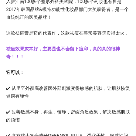
入驻江南100多个整形外科美容院，100多个药妆也有售是
2017年韩国品牌&模特功能性化妆品部门大奖获得者，是一个
血统纯正的医美品牌！
这款祛痘膏是它的代表作，这款祛痘在整形美容院卖得太火，
祛痘效果灰常好，主要是也不会留下痘印，真的真的很神
奇！！！
它可以：
✔️ 从里至外彻底改善因外部刺激变得敏感的肌肤，让肌肤恢复
健康有弹性
✔️ 改善敏感本身，再生，镇静，舒缓角质效果，解决敏感肌肤
的烦恼
✔️ 含有瑞士复合成分DEFENSIL PLUS，强化干性、敏感性问