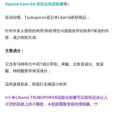
Special Care Gel 夜间去角质粒膏
呀~
告诉你哦，Tsubuporon是日本Liberta新研商品，
针对许多人困扰的肉芽/肉粒增生问题困发挥祛除和?保湿的功
效，减少肉粒生成.
主要成分：
它含有18种和方中药?成分萃取、果酸、去角質成分、玻尿
酸、神經醯胺等保湿成分，
温和渗透肌肤，彻底打击顽固小肉芽.
✨✨ ▶️Liberta TSUBUPORON这款去粒膏可以轻松赶走让人
讨厌的肌肤上的小颗粒，令肌肤重新变得光滑细腻。??