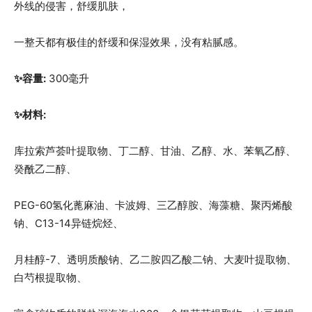
外线的侵害，舒缓肌肤，
一整天都有极佳的舒缓和保湿效果，没有粘腻感。
✨容量:
300毫升
✨材料:
库拉索芦荟叶提取物、丁二醇、甘油、乙醇、水、苯氧乙醇、
癸酰乙二醇、
PEG-60氢化蓖麻油、卡波姆、三乙醇胺、海藻糖、聚丙烯酸
钠、C13-14异链烷烃、
月桂醇-7、透明质酸钠、乙二胺四乙酸二钠、大麦叶提取物、
白芍根提取物、