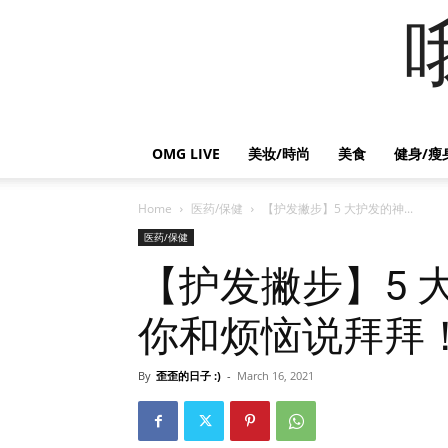
OMG LIVE
美妆/時尚
美食
健身/瘦
Home
医药/保健
【护发撇步】5 大护发的神...
医药/保健
【护发撇步】5 
你和烦恼说拜拜
By
歪歪的日子 :)
-
March 16, 2021