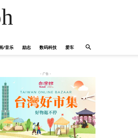
h
画/音乐
励志
数码科技
爱车
- 广告 -