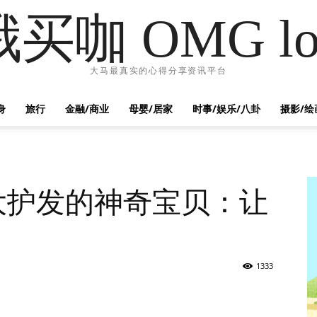
哦买咖 OMG lo
大马最真实的心得分享资讯平台
身
旅行
金融/商业
母婴/居家
时事/娱乐/八卦
摄影/绘
大护发的神奇宝贝：让
！
1333