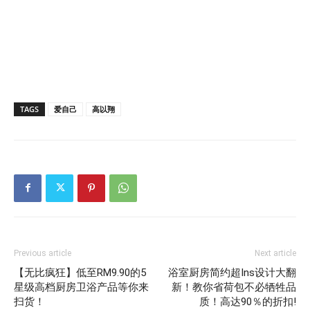
TAGS
爱自己
高以翔
Previous article
Next article
【无比疯狂】低至RM9.90的5
浴室厨房简约超Ins设计大翻
星级高档厨房卫浴产品等你来
新！教你省荷包不必牺牲品
扫货！
质！高达90％的折扣!