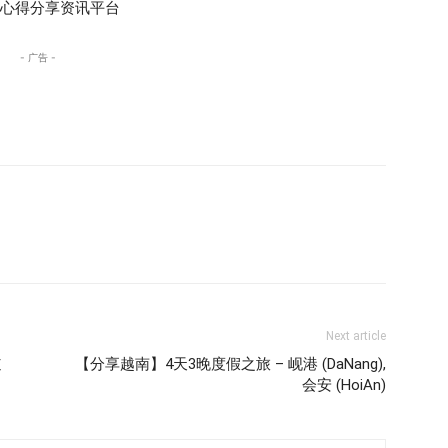
真实的心得分享资讯平台
- 广告 -
Next article
道
【分享越南】4天3晚度假之旅 – 岘港 (DaNang),
会安 (HoiAn)