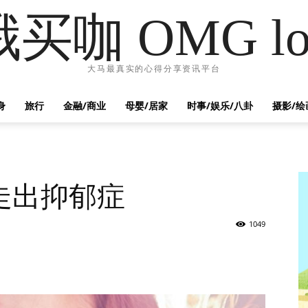
哦买咖 OMG lo
大马最真实的心得分享资讯平台
身
旅行
金融/商业
母婴/居家
时事/娱乐/八卦
摄影/绘
走出抑郁症
1049