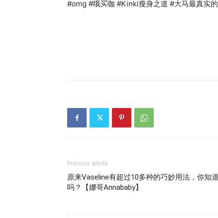
#omg #哦买咖 #Kinki瘦身之道 #大马最
Previous article
原来Vaseline有超过10多种的巧妙用法，你知
吗？【娜哥Annababy】