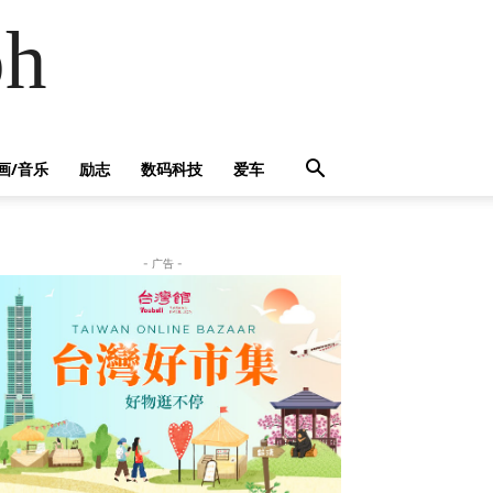
h
画/音乐
励志
数码科技
爱车
- 广告 -