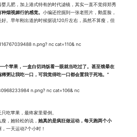
着婴儿肥，加上港式特有的时代滤镜，其实一直不觉得郑秀
有种烟视媚行的感觉。
小编还挖掘到一张老照片，鹅蛋脸，
好。早年刚出道的时候据说120斤左右，虽然不算瘦，但
吃一个苹果，一盒白切鸡饭看一眼就当吃过了。甚至饿晕在
碗稀粥让我吃一口，可我觉得吃一口都会置我于死地。”
天只吃苹果，最终家里晕倒。
么瘦，她轻松的说，
她真的是疯狂做运动，每天跑两个小
啊，一天运动7个小时！