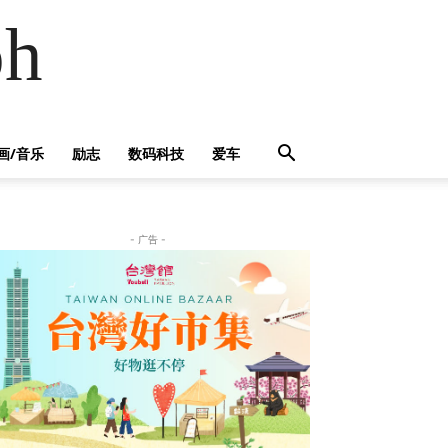
h
画/音乐
励志
数码科技
爱车
- 广告 -