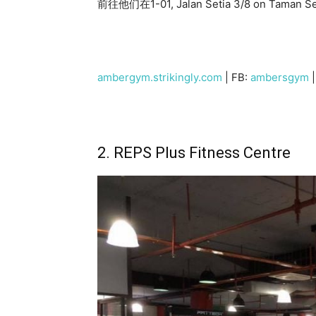
前往他们在1-01, Jalan Setia 3/8 on Taman
ambergym.strikingly.com
| FB:
ambersgym
|
2. REPS Plus Fitness Centre