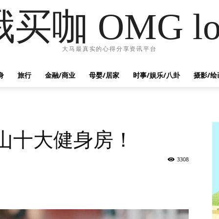
哦买咖 OMG lo
大马最真实的心得分享资讯平台
身
旅行
金融/商业
母婴/居家
时事/娱乐/八卦
摄影/绘
新山十大健身房！
3308